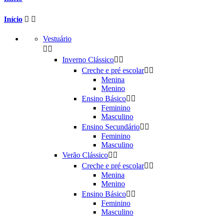
Início


Vestuário


Inverno Clássico


Creche e pré escolar


Menina
Menino
Ensino Básico


Feminino
Masculino
Ensino Secundário


Feminino
Masculino
Verão Clássico


Creche e pré escolar


Menina
Menino
Ensino Básico


Feminino
Masculino