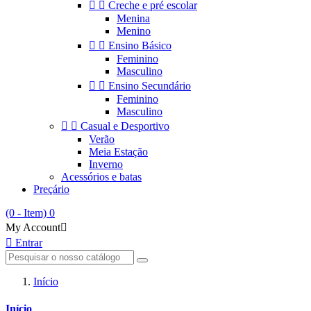


Creche e pré escolar
Menina
Menino


Ensino Básico
Feminino
Masculino


Ensino Secundário
Feminino
Masculino


Casual e Desportivo
Verão
Meia Estação
Inverno
Acessórios e batas
Preçário
(0 - Item)
0
My Account


Entrar
Início
Início