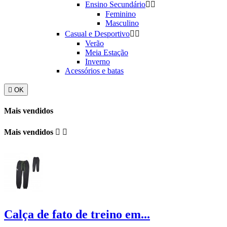
Ensino Secundário


Feminino
Masculino
Casual e Desportivo


Verão
Meia Estação
Inverno
Acessórios e batas

OK
Mais vendidos
Mais vendidos


Calça de fato de treino em...