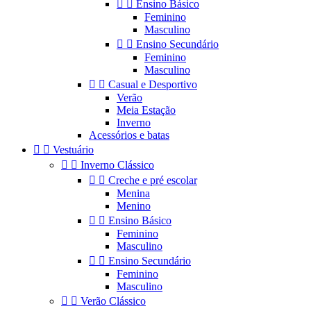


Ensino Básico
Feminino
Masculino


Ensino Secundário
Feminino
Masculino


Casual e Desportivo
Verão
Meia Estação
Inverno
Acessórios e batas


Vestuário


Inverno Clássico


Creche e pré escolar
Menina
Menino


Ensino Básico
Feminino
Masculino


Ensino Secundário
Feminino
Masculino


Verão Clássico