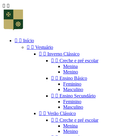




Início


Vestuário


Inverno Clássico


Creche e pré escolar
Menina
Menino


Ensino Básico
Feminino
Masculino


Ensino Secundário
Feminino
Masculino


Verão Clássico


Creche e pré escolar
Menina
Menino