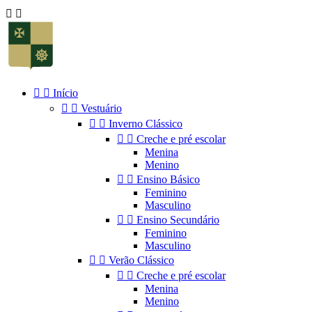




Início


Vestuário


Inverno Clássico


Creche e pré escolar
Menina
Menino


Ensino Básico
Feminino
Masculino


Ensino Secundário
Feminino
Masculino


Verão Clássico


Creche e pré escolar
Menina
Menino