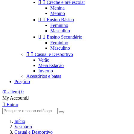


Creche e pré escolar
Menina
Menino


Ensino Básico
Feminino
Masculino


Ensino Secundário
Feminino
Masculino


Casual e Desportivo
Verão
Meia Estação
Inverno
Acessórios e batas
Preçário
(0 - Item)
0
My Account


Entrar
Início
Vestuário
Casual e Desportivo