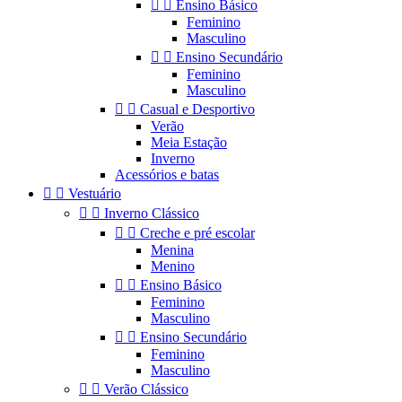


Ensino Básico
Feminino
Masculino


Ensino Secundário
Feminino
Masculino


Casual e Desportivo
Verão
Meia Estação
Inverno
Acessórios e batas


Vestuário


Inverno Clássico


Creche e pré escolar
Menina
Menino


Ensino Básico
Feminino
Masculino


Ensino Secundário
Feminino
Masculino


Verão Clássico