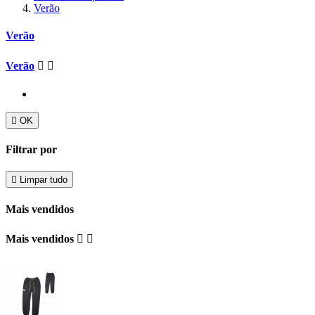
Verão
Verão
Verão



OK
Filtrar por

Limpar tudo
Mais vendidos
Mais vendidos

