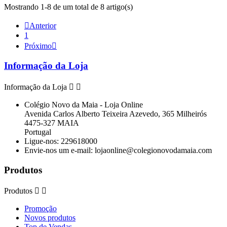
Mostrando 1-8 de um total de 8 artigo(s)

Anterior
1
Próximo

Informação da Loja
Informação da Loja


Colégio Novo da Maia - Loja Online
Avenida Carlos Alberto Teixeira Azevedo, 365 Milheirós
4475-327 MAIA
Portugal
Ligue-nos:
229618000
Envie-nos um e-mail:
lojaonline@colegionovodamaia.com
Produtos
Produtos


Promoção
Novos produtos
Top de Vendas