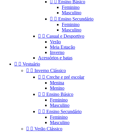


Ensino Básico
Feminino
Masculino


Ensino Secundário
Feminino
Masculino


Casual e Desportivo
Verão
Meia Estação
Inverno
Acessórios e batas


Vestuário


Inverno Clássico


Creche e pré escolar
Menina
Menino


Ensino Básico
Feminino
Masculino


Ensino Secundário
Feminino
Masculino


Verão Clássico