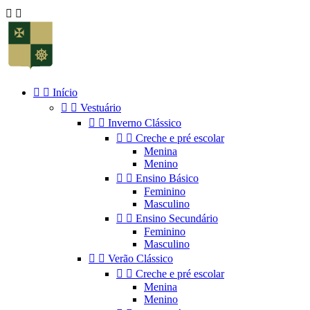




Início


Vestuário


Inverno Clássico


Creche e pré escolar
Menina
Menino


Ensino Básico
Feminino
Masculino


Ensino Secundário
Feminino
Masculino


Verão Clássico


Creche e pré escolar
Menina
Menino