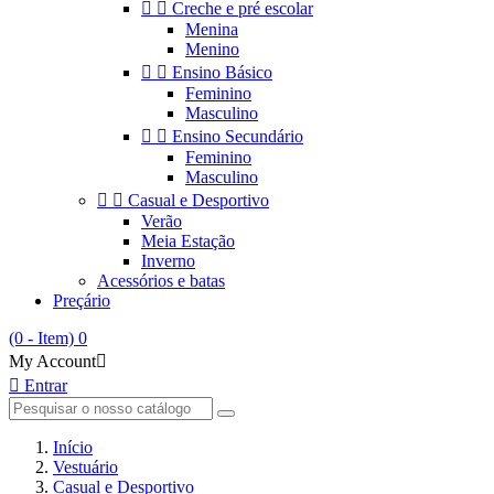


Creche e pré escolar
Menina
Menino


Ensino Básico
Feminino
Masculino


Ensino Secundário
Feminino
Masculino


Casual e Desportivo
Verão
Meia Estação
Inverno
Acessórios e batas
Preçário
(0 - Item)
0
My Account


Entrar
Início
Vestuário
Casual e Desportivo