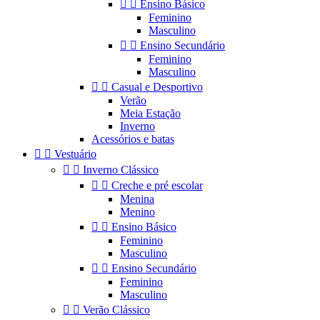


Ensino Básico
Feminino
Masculino


Ensino Secundário
Feminino
Masculino


Casual e Desportivo
Verão
Meia Estação
Inverno
Acessórios e batas


Vestuário


Inverno Clássico


Creche e pré escolar
Menina
Menino


Ensino Básico
Feminino
Masculino


Ensino Secundário
Feminino
Masculino


Verão Clássico