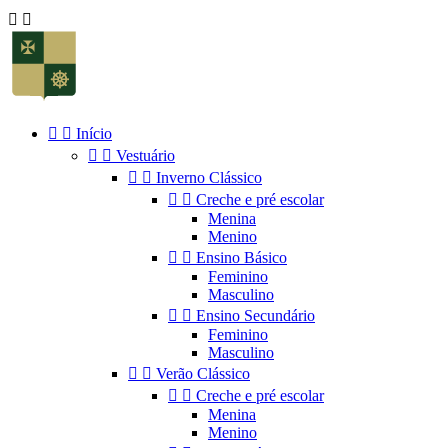




Início


Vestuário


Inverno Clássico


Creche e pré escolar
Menina
Menino


Ensino Básico
Feminino
Masculino


Ensino Secundário
Feminino
Masculino


Verão Clássico


Creche e pré escolar
Menina
Menino