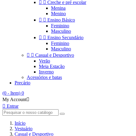


Creche e pré escolar
Menina
Menino


Ensino Básico
Feminino
Masculino


Ensino Secundário
Feminino
Masculino


Casual e Desportivo
Verão
Meia Estação
Inverno
Acessórios e batas
Preçário
(0 - Item)
0
My Account


Entrar
Início
Vestuário
Casual e Desportivo