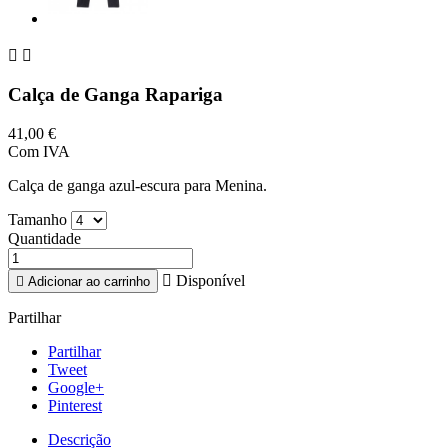


Calça de Ganga Rapariga
41,00 €
Com IVA
Calça de ganga azul-escura para Menina.
Tamanho
Quantidade

Disponível

Adicionar ao carrinho
Partilhar
Partilhar
Tweet
Google+
Pinterest
Descrição